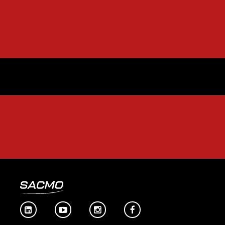



