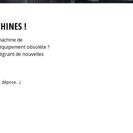
HINES !
machine de
équipement obsolète ?
égrant de nouvelles
e, dépose…)