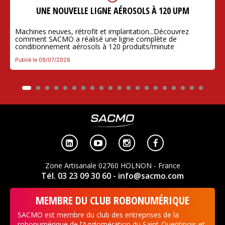
UNE NOUVELLE LIGNE AÉROSOLS À 120 UPM
Machines neuves, rétrofit et implantation...Découvrez
comment SACMO a réalisé une ligne complète de
conditionnement aérosols à 120 produits/minute
Publié le 09/07/2026




Zone Artisanale 02760 HOLNON - France
Tél. 03 23 09 30 60
- info@sacmo.com
MEMBRE DU CLUB ROBONUMÉRIQUE
SACMO est membre du club des entreprises de la
robonumérique de l’Agglomération du Saint-Quentinois et