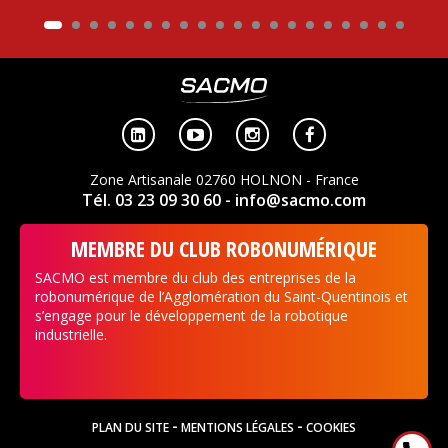




Zone Artisanale 02760 HOLNON - France
Tél. 03 23 09 30 60
- info@sacmo.com
MEMBRE DU CLUB ROBONUMÉRIQUE
SACMO est membre du club des entreprises de la
robonumérique de l’Agglomération du Saint-Quentinois et
s’engage pour le développement de la robotique
industrielle.
-
-
PLAN DU SITE
MENTIONS LÉGALES
COOKIES