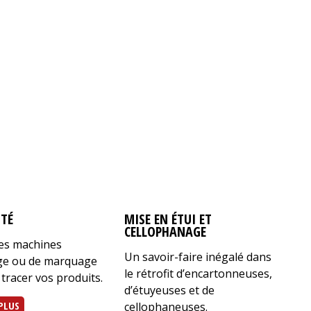
ITÉ
MISE EN ÉTUI ET
E
CELLOPHANAGE
des machines
S
Un savoir-faire inégalé dans
age ou de marquage
r
le rétrofit d’encartonneuses,
 tracer vos produits.
s
d’étuyeuses et de
v
PLUS
cellophaneuses.