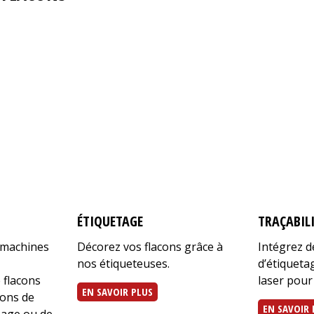
ÉTIQUETAGE
TRAÇABIL
 machines
Décorez vos flacons grâce à
Intégrez 
nos étiqueteuses.
d’étiquet
 flacons
laser pour
EN SAVOIR PLUS
ions de
EN SAVOIR 
sage ou de