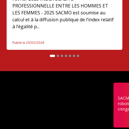
PROFESSIONNELLE ENTRE LES HOMMES ET
LES FEMMES - 2025 SACMO est soumise au
calcul et à la diffusion publique de l’index relatif
à l’égalité p...
Publié le 25/02/2026
SACMO
robon
s’enga