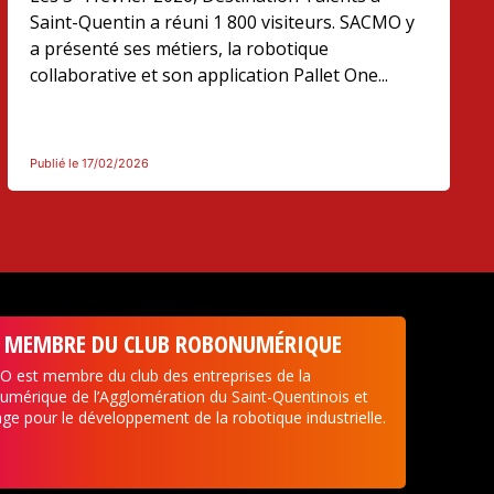
Saint-Quentin a réuni 1 800 visiteurs. SACMO y
a présenté ses métiers, la robotique
collaborative et son application Pallet One...
Publié le 17/02/2026
MEMBRE DU CLUB ROBONUMÉRIQUE
 est membre du club des entreprises de la
umérique de l’Agglomération du Saint-Quentinois et
ge pour le développement de la robotique industrielle.