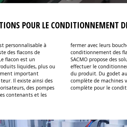
TIONS POUR LE CONDITIONNEMENT D
st personnalisable à
base du processus de
iste des flacons de
conditionnement des fl
e flacon est un
SACMO propose des solu
duits liquides, plus ou
effectuer le conditionn
lément important
du produit. Du godet a
ur. Il existe ainsi des
complète de machines v
porisateurs, des pompes
complète pour le condit
es contenants et les