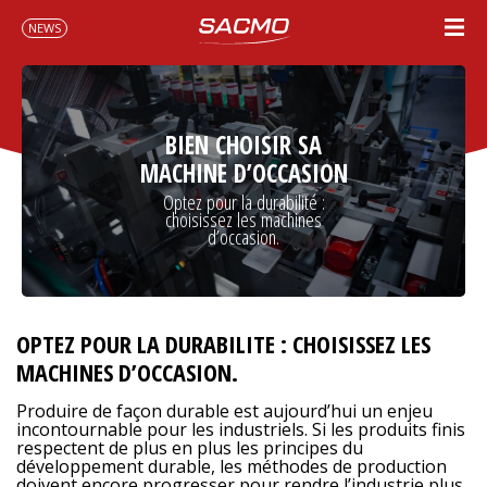
NEWS
BIEN CHOISIR SA
MACHINE D’OCCASION
Optez pour la durabilité :
choisissez les machines
d’occasion.
OPTEZ POUR LA DURABILITE : CHOISISSEZ LES
MACHINES D’OCCASION.
Produire de façon durable est aujourd’hui un enjeu
incontournable pour les industriels. Si les produits finis
respectent de plus en plus les principes du
développement durable, les méthodes de production
doivent encore progresser pour rendre l’industrie plus